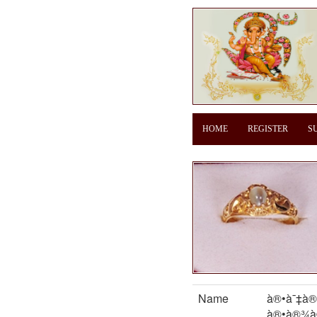
HOME
REGISTER
S
Name
à®•à¯‡à®
à®•à®¾à®