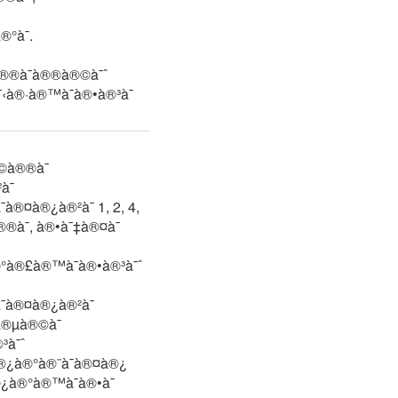
°à¯.
à®®à¯à®®à®©à¯ˆ
à®·à®™à¯à®•à®³à¯
©à®®à¯
¯
®¤à®¿à®²à¯ 1, 2, 4,
®®à¯, à®•à¯‡à®¤à¯
®°à®£à®™à¯à®•à®³à¯ˆ
¯à®¤à®¿à®²à¯
à®µà®©à¯
³à¯ˆ
à®¿à®°à®¨à¯à®¤à®¿
®¿à®°à®™à¯à®•à¯