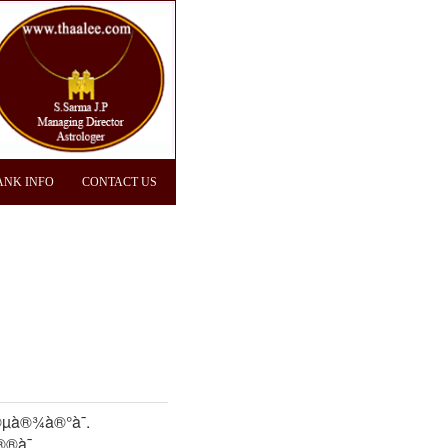
ANK INFO
CONTACT US
µà®¾à®°à¯.
à¯ ,