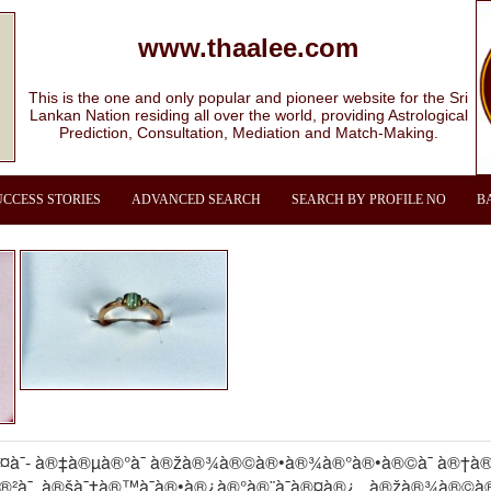
www.thaalee.com
This is the one and only popular and pioneer website for the Sri
Lankan Nation residing all over the world, providing Astrological
Prediction, Consultation, Mediation and Match-Making.
UCCESS STORIES
ADVANCED SEARCH
SEARCH BY PROFILE NO
B
¤à¯- à®‡à®µà®°à¯ à®žà®¾à®©à®•à®¾à®°à®•à®©à¯ à®†à®
²à¯, à®šà¯†à®™à¯à®•à®¿à®°à®¨à¯à®¤à®¿ , à®žà®¾à®©à®®