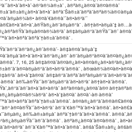
³à¯ˆà®•à¯à®•à¯‹à®³à®¾à®±à¯ , à®ªà®¿à®¤à¯à®¤à®®à¯
±à¯à®±à®¿à®•à¯à®•à¯ à®ªà¯Šà®±à¯à®ªà¯à®ªà®¾à®©à®µà®
¤à¯à®µà®¾à®• à®¤à¯€à®®à¯ˆà®•à®³à¯ˆ
à®£à®•à¯à®•à¯‚à®Ÿà®¿à®¯à®µà®°à¯ . à®†à®•à®µà¯‡ à®…
¿à®ªà®Ÿà¯à®µà®¤à®¾à®²à¯ à®‡à®µà®°à¯à®Ÿà¯ˆà®¯ à®¤à¯‹
à¯à®•à®ªà¯à®ªà¯†à®±à¯à®®à¯ .
Ÿà¯à®°à¯à®°à®¿à®¯à®®à¯- à®‡à®¤à¯à®µà¯‡
¤à¯à®µà¯à®•à¯à®•à¯à®°à®¿à®¯ à®¨à®µà®°à®¤à¯à®¤à®¿à®
à®®à¯. 7, 16, 25 à®‡à®¤à¯à®¤à®¿à®•à®¤à®¿à®•à®³à®¿à®²à
±à®¨à¯à®¤à®µà®°à¯à®•à®³à¯à®®à¯ , à®œà®¾à®¤à®•à®¤à¯à
à®‡à®²à¯ à®•à¯‡à®¤à¯ à®‡à®°à¯à®ªà¯à®ªà®µà®°à¯à®•à®³à¯à
·à®®à¯ à®‰à®Ÿà¯ˆà®¯à®µà®°à¯à®•à®³à¯ à®†à®•à¯à®®à¯.
Ÿà¯‚à®°à¯à®¯à®•à¯à®•à®²à¯ à®ªà®¤à®¿à®¤à¯à®¤ à®†à®ªà
¿à®µà®¤à®¾à®²à¯ à®•à¯‡à®¤à¯ à®¤à¯‹à®·à®®à¯
™à¯à®•à®ªà¯à®ªà¯†à®±à¯à®®à¯. à®¤à®¿à®°à¯à®®à®£à®¤à
à®³ à®¤à®Ÿà¯ˆà®•à®³à¯ à®¨à¯€à®™à¯à®•à¯à®®à¯. à®•à®£
ˆà®µà®¿ à®‰à®±à®µà¯ à®ªà¯†à®°à¯à®•à¯à®®à¯. à®®à¯‚à®
³à®¿à®µà®Ÿà¯ˆà®¯à¯à®®à¯ . à®ªà®¿à®¤à¯à®¤à®®à¯ , à®•
¯à¯à®•à®³à¯ à®¨à¯€à®™à¯à®•à¯à®®à¯. à®šà¯Šà®±à®¿ à®šà