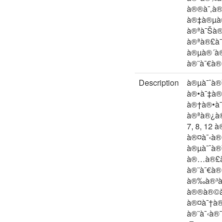
à®®à¯‚à®
à®‡à®µà®
à®ªà¯Šà®
à®ªà®£à¯
à®µà®´à®
à®¨à¯€à®™
Description
à®µà¯ˆà®
à®•à¯‡à®
à®†à®•à¯
à®ªà®¿à®
7, 8, 12 
à®¤à¯‹à®
à®µà¯ˆà®
à®…à®£à®
à®¨à¯€à®
à®‰à®³à¯
à®®à®©à¯
à®¤à¯†à®
à®¨à¯‹à®